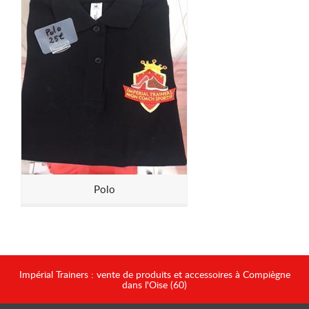
Polo
Impérial Trainers : vente de produits et accessoires à Compiègne
dans l'Oise (60)